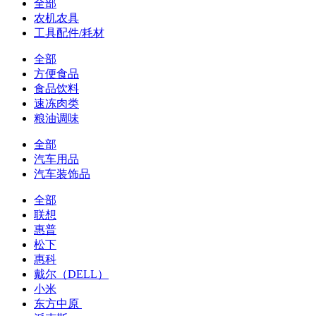
全部
农机农具
工具配件/耗材
全部
方便食品
食品饮料
速冻肉类
粮油调味
全部
汽车用品
汽车装饰品
全部
联想
惠普
松下
惠科
戴尔（DELL）
小米
东方中原