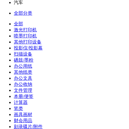
汽车
全部分类
全部
激光打印机
喷墨打印机
其他打印设备
投影仪/投影幕
扫描设备
硒鼓/墨粉
办公用纸
其他纸类
办公文具
办公收纳
文件管理
本册/便签
计算器
笔类
画具画材
财会用品
刻录碟片/附件