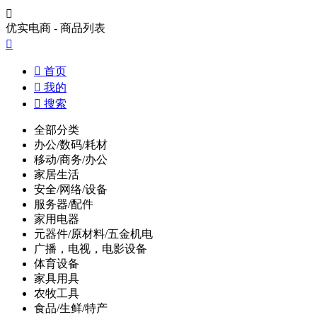

优实电商 - 商品列表


首页

我的

搜索
全部分类
办公/数码/耗材
移动/商务/办公
家居生活
安全/网络/设备
服务器/配件
家用电器
元器件/原材料/五金机电
广播，电视，电影设备
体育设备
家具用具
农牧工具
食品/生鲜/特产