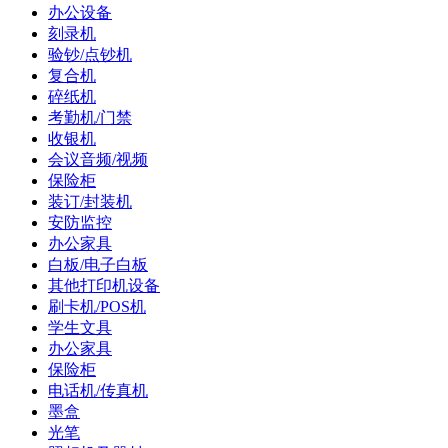
办公设备
刻录机
验钞/点钞机
复合机
碎纸机
考勤机/门禁
收银机
会议音频/视频
保险柜
装订/封装机
安防监控
办公家具
白板/电子白板
其他打印机设备
刷卡机/POS机
学生文具
办公家具
保险柜
电话机/传真机
墨盒
光笔