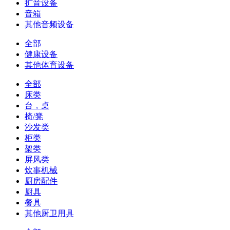
扩音设备
音箱
其他音频设备
全部
健康设备
其他体育设备
全部
床类
台，桌
椅/凳
沙发类
柜类
架类
屏风类
炊事机械
厨房配件
厨具
餐具
其他厨卫用具