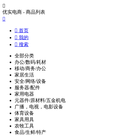

优实电商 - 商品列表


首页

我的

搜索
全部分类
办公/数码/耗材
移动/商务/办公
家居生活
安全/网络/设备
服务器/配件
家用电器
元器件/原材料/五金机电
广播，电视，电影设备
体育设备
家具用具
农牧工具
食品/生鲜/特产