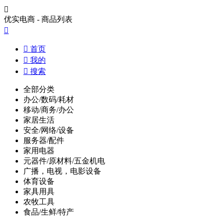

优实电商 - 商品列表


首页

我的

搜索
全部分类
办公/数码/耗材
移动/商务/办公
家居生活
安全/网络/设备
服务器/配件
家用电器
元器件/原材料/五金机电
广播，电视，电影设备
体育设备
家具用具
农牧工具
食品/生鲜/特产