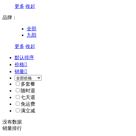
更多
收起
品牌：
全部
九阳
更多
收起
默认排序
价格

销量

多套餐
随时退
七天退
免运费
满立减
没有数据
销量排行