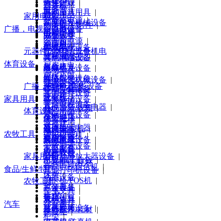
身体护理
|
画具画材
|
对讲机
|
服务器
|
其他清洁用具
电动工具
|
财会用品
|
家用电器
机柜
|
不间断电源
|
洗发护发
其他电气机械设备
|
刻录碟片/附件
|
防火墙
|
广播，电视，电影设备
稳定电源
|
口腔护理
手动工具
|
电视机
|
办公设备
|
网卡
|
不间断电源
|
清洁用品
|
空周机
|
刻录机
|
集线器
普通电视设备
|
元器件/原材料/五金机电
其他电源设备
|
冰箱/柜
|
验钞/点钞机
|
其他网络设备
其他电视设备
|
体育设备
厨房大电
|
复合机
|
终端接及设备
录像机
|
电动工具
|
厨房小电
|
碎纸机
|
网络存储设备
|
其他电气机械设备
|
健康设备
广播，电视，电影设备
环境电器
|
考勤机/门禁
|
移动存储设备
|
手动工具
|
其他体育设备
洗衣机
|
收银机
|
家具用具
其他存储设备
|
个人防护
|
普通电视设备
|
其他清洁卫生电器
|
会议音频/视频
|
体育设备
清洁用品
|
其他电视设备
|
个护健康
床类
|
保险柜
|
搬运存储
|
录像机
|
其他生活电器
台，桌
|
装订/封装机
|
健康设备
|
消防用品
|
农牧工具
通用摄像机
|
视听影音
椅/凳
|
安防监控
|
其他体育设备
|
电线电缆
|
平板显示设备
|
家电配件
|
办公家具
|
应急救授
农机农具
|
家具用具
音频功率放大器设备
|
家电配件
|
白板/电子白板
|
工具配件/耗材
音响电视组合机
|
食品/生鲜/特产
其他打印机设备
|
床类
|
话筒设备
|
刷卡机/POS机
|
农牧工具
台，桌
|
扩音设备
方便食品
|
学生文具
|
椅/凳
|
音箱
食品饮料
|
农机农具
|
办公家具
|
汽车
沙发类
|
其他音频设备
速冻肉类
|
工具配件/耗材
|
保险柜
|
柜类
|