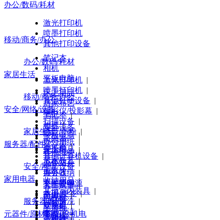
办公/数码/耗材
激光打印机
喷墨打印机
移动/商务/办公
其他打印设备
笔记本
办公/数码/耗材
相机
家居生活
平板电脑
激光打印机
|
喷墨打印机
|
床上用品
移动/商务/办公
其他打印设备
|
居家布艺
安全/网络/设备
投影仪/投影幕
|
毛巾
笔记本
|
扫描设备
|
相机
|
安全设备
家居生活
硒鼓/墨粉
|
平板电脑
|
路由器
办公用纸
|
服务器/配件
笔记本
|
交换机
床上用品
|
其他纸类
|
其他计算机设备
|
居家布艺
|
办公文具
工作站
|
安全/网络/设备
毛巾
|
办公收纳
服务器
|
家用电器
收纳用品
|
文件管理
不间断电源
|
安全设备
|
其他室内装具
|
本册/便签
|
路由器
|
电视机
服务器/配件
纸品清洗
|
计算器
|
交换机
|
空周机
家庭清洁
|
元器件/原材料/五金机电
笔类
|
光端机
|
冰箱/柜
工作站
|