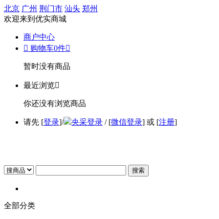
北京
广州
荆门市
汕头
郑州
欢迎来到优实商城
商户中心

购物车
0
件

暂时没有商品
最近浏览

你还没有浏览商品
请先 [
登录
]/
央采登录
/ [
微信登录
] 或 [
注册
]
搜索
全部分类