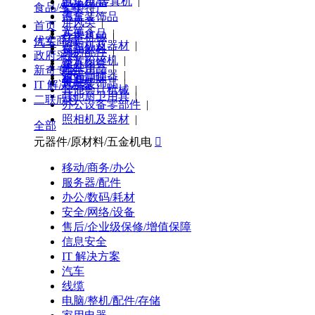
电话机/传真机
|
汽车用品
食品/生鲜/特产
架类
|
墨盒
|
汽车装饰品
屏风类
|
首页
光笔
|
方便食品
|
炊事机械
|
优实商城
汽车
照相机及器材
|
食品饮料
|
厨房配件
|
政府采购
芯片粉碎机
|
速冻肉类
|
厨具
|
汽车用品
|
新奇专区
条码扫描器
|
粮油调味
|
餐具
|
汽车装饰品
|
IT 解决方案
其他会计机械
|
其他厨卫用具
|
二联欣科
办公设备零部件
|
照相机及器材
|
全部
元器件/原材料/五金机电

移动/商务/办公
服务器/配件
办公/数码/耗材
安全/网络/设备
售后/企业级保修/增值保障
信息安全
IT 解决方案
汽车
线缆
电脑/整机/配件/存储