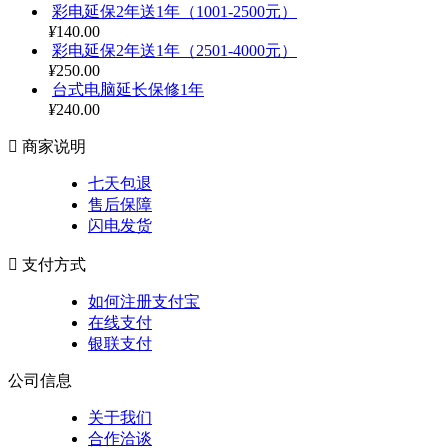
彩电延保2年送1年（1001-2500元）
¥
140.00
彩电延保2年送1年（2501-4000元）
¥
250.00
台式电脑延长保修1年
¥
240.00

商家说明
七天包退
售后保障
闪电发货

支付方式
如何注册支付宝
在线支付
银联支付
公司信息
关于我们
合作洽谈