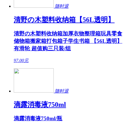
随时退
清野の木塑料收纳箱【56L透明】
清野の木塑料收纳箱加厚衣物整理箱玩具零食
储物箱搬家箱打包箱子学生书箱 【56L透明】
有滑轮 超值购三只装/组
97.00
元
随时退
滴露消毒液750ml
滴露消毒液750ml/瓶