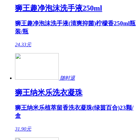
狮王趣净泡沫洗手液250ml
狮王趣净泡沫洗手液(清爽抑菌)柠檬香250ml瓶
装/瓶
24.33
元
随时退
狮王纳米乐洗衣凝珠
狮王纳米乐植萃留香洗衣凝珠(绿茵百合)23颗/
盒
31.90
元