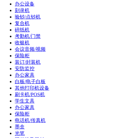
办公设备
刻录机
验钞/点钞机
复合机
碎纸机
考勤机/门禁
收银机
会议音频/视频
保险柜
装订/封装机
安防监控
办公家具
白板/电子白板
其他打印机设备
刷卡机/POS机
学生文具
办公家具
保险柜
电话机/传真机
墨盒
光笔