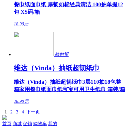
餐巾纸面巾纸 厚韧如棉经典清洁 100抽单提12
包 XS码/箱
18.90
元
随时退
维达（Vinda）抽纸超韧纸巾
维达（Vinda）抽纸超韧纸巾3层110抽18包整
箱家用餐巾纸面巾纸宝宝可用卫生纸巾 箱装/箱
28.90
元
1
2
3
4
下一页
首页
商城
促销
购物车
我的