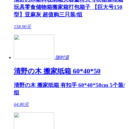
玩具零食储物箱搬家箱打包箱子 【巨大号150
型】亚麻灰 超值购三只装/组
158.90
元
随时退
清野の木 搬家纸箱 60*40*50
清野の木 搬家纸箱 有扣手 60*40*50cm 5个装/
组
64.80
元