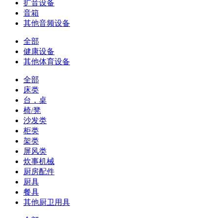
扩音设备
音箱
其他音频设备
全部
健康设备
其他体育设备
全部
床类
台，桌
椅/凳
沙发类
柜类
架类
屏风类
炊事机械
厨房配件
厨具
餐具
其他厨卫用具