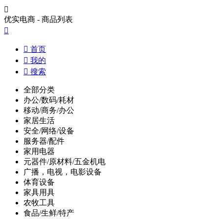

优实电商 - 商品列表


首页

我的

搜索
全部分类
办公/数码/耗材
移动/商务/办公
家居生活
安全/网络/设备
服务器/配件
家用电器
元器件/原材料/五金机电
广播，电视，电影设备
体育设备
家具用具
农牧工具
食品/生鲜/特产