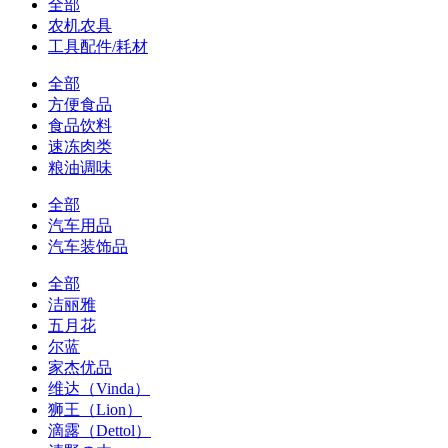
全部
农机农具
工具配件/耗材
全部
方便食品
食品饮料
速冻肉类
粮油调味
全部
汽车用品
汽车装饰品
全部
洁丽雅
五月花
尔蓝
家杰优品
维达（Vinda）
狮王（Lion）
滴露（Dettol）