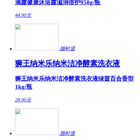
滴露健康沐浴露滋润倍护950g/瓶
44.90
元
随时退
狮王纳米乐纳米洁净酵素洗衣液
狮王纳米乐纳米洁净酵素洗衣液绿茵百合香型
1kg/瓶
28.90
元
随时退