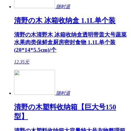
随时退
清野の木 冰箱收纳盒 1.1L单个装
清野の木清野木 冰箱收纳盒透明带盖大号蔬菜
水果肉类保鲜盒厨房密封食物 1.1L单个装
(20*14*5.5cm)/个
12.35
元
随时退
清野の木塑料收纳箱【巨大号150
型】
清野の木塑料收纳箱大容量特大号衣物整理箱