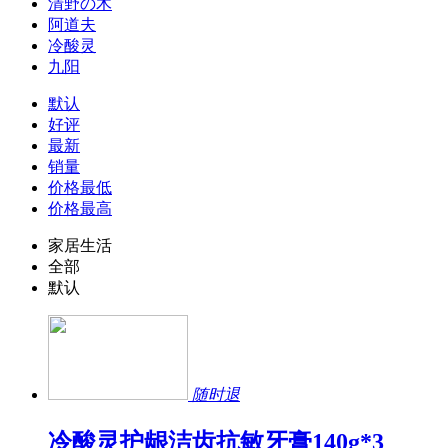
清野の木
阿道夫
冷酸灵
九阳
默认
好评
最新
销量
价格最低
价格最高
家居生活
全部
默认
随时退
冷酸灵护龈洁齿抗敏牙膏140g*3