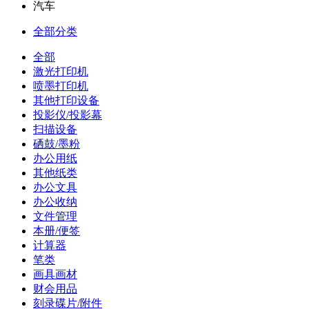
汽车
全部分类
全部
激光打印机
喷墨打印机
其他打印设备
投影仪/投影幕
扫描设备
硒鼓/墨粉
办公用纸
其他纸类
办公文具
办公收纳
文件管理
本册/便签
计算器
笔类
画具画材
财会用品
刻录碟片/附件