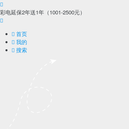

彩电延保2年送1年（1001-2500元）

首页

我的

搜索
