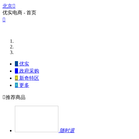
北京

优实电商 - 首页


优实

政府采购

新奇特区

更多

推荐商品
随时退