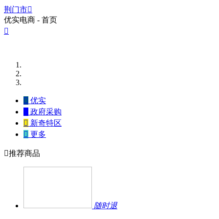
荆门市

优实电商 - 首页


优实

政府采购

新奇特区

更多

推荐商品
随时退