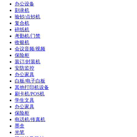
办公设备
刻录机
验钞/点钞机
复合机
碎纸机
考勤机/门禁
收银机
会议音频/视频
保险柜
装订/封装机
安防监控
办公家具
白板/电子白板
其他打印机设备
刷卡机/POS机
学生文具
办公家具
保险柜
电话机/传真机
墨盒
光笔