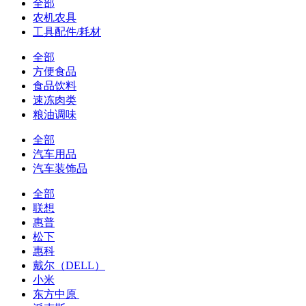
全部
农机农具
工具配件/耗材
全部
方便食品
食品饮料
速冻肉类
粮油调味
全部
汽车用品
汽车装饰品
全部
联想
惠普
松下
惠科
戴尔（DELL）
小米
东方中原