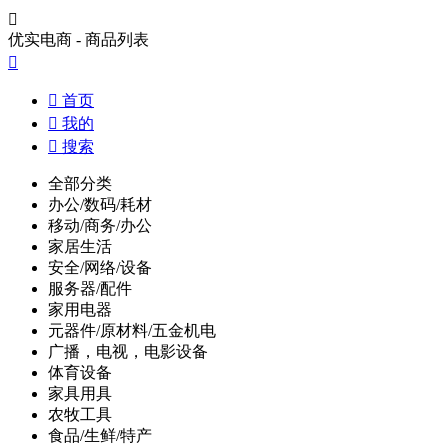

优实电商 - 商品列表


首页

我的

搜索
全部分类
办公/数码/耗材
移动/商务/办公
家居生活
安全/网络/设备
服务器/配件
家用电器
元器件/原材料/五金机电
广播，电视，电影设备
体育设备
家具用具
农牧工具
食品/生鲜/特产