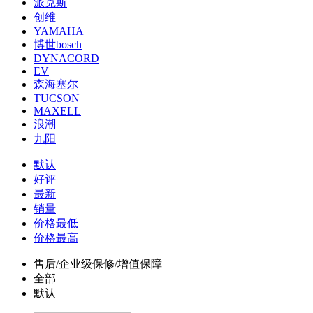
派克斯
创维
YAMAHA
博世bosch
DYNACORD
EV
森海塞尔
TUCSON
MAXELL
浪潮
九阳
默认
好评
最新
销量
价格最低
价格最高
售后/企业级保修/增值保障
全部
默认