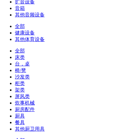
扩音设备
音箱
其他音频设备
全部
健康设备
其他体育设备
全部
床类
台，桌
椅/凳
沙发类
柜类
架类
屏风类
炊事机械
厨房配件
厨具
餐具
其他厨卫用具