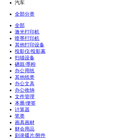
汽车
全部分类
全部
激光打印机
喷墨打印机
其他打印设备
投影仪/投影幕
扫描设备
硒鼓/墨粉
办公用纸
其他纸类
办公文具
办公收纳
文件管理
本册/便签
计算器
笔类
画具画材
财会用品
刻录碟片/附件