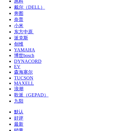
惠科
戴尔（DELL）
奔图
奈普
小米
东方中原
派克斯
创维
YAMAHA
博世bosch
DYNACORD
EV
森海塞尔
TUCSON
MAXELL
浪潮
歌派（GEPAD）
九阳
默认
好评
最新
销量