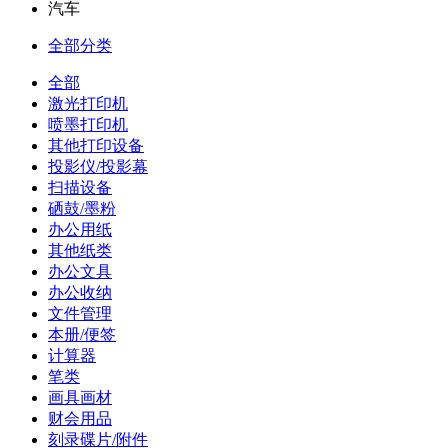
汽车
全部分类
全部
激光打印机
喷墨打印机
其他打印设备
投影仪/投影幕
扫描设备
硒鼓/墨粉
办公用纸
其他纸类
办公文具
办公收纳
文件管理
本册/便签
计算器
笔类
画具画材
财会用品
刻录碟片/附件