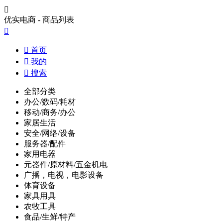

优实电商 - 商品列表


首页

我的

搜索
全部分类
办公/数码/耗材
移动/商务/办公
家居生活
安全/网络/设备
服务器/配件
家用电器
元器件/原材料/五金机电
广播，电视，电影设备
体育设备
家具用具
农牧工具
食品/生鲜/特产