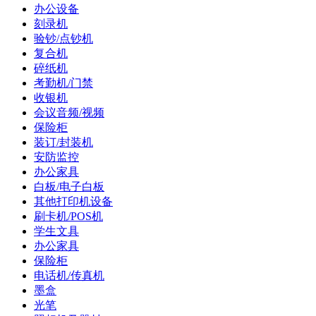
办公设备
刻录机
验钞/点钞机
复合机
碎纸机
考勤机/门禁
收银机
会议音频/视频
保险柜
装订/封装机
安防监控
办公家具
白板/电子白板
其他打印机设备
刷卡机/POS机
学生文具
办公家具
保险柜
电话机/传真机
墨盒
光笔