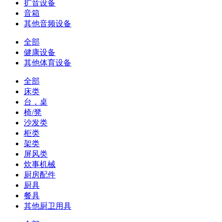
扩音设备
音箱
其他音频设备
全部
健康设备
其他体育设备
全部
床类
台，桌
椅/凳
沙发类
柜类
架类
屏风类
炊事机械
厨房配件
厨具
餐具
其他厨卫用具