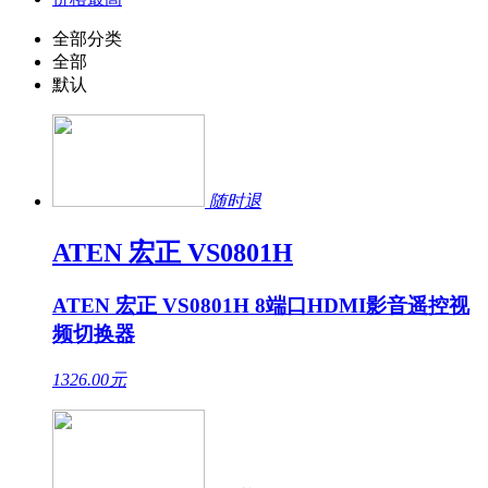
全部分类
全部
默认
随时退
ATEN 宏正 VS0801H
ATEN 宏正 VS0801H 8端口HDMI影音遥控视
频切换器
1326.00
元