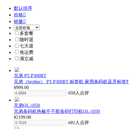
默认排序
价格

销量

多套餐
随时退
七天退
免运费
满立减
兄弟 PT-P300BT
兄弟（brother） PT-P300BT 标签机 家用条码机蓝牙
¥
999.00
658
人点评
兄弟QL-1050
兄弟条码机热敏不干胶条码打印机QL-1050
¥
2199.00
681
人点评