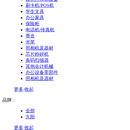
刷卡机/POS机
学生文具
办公家具
保险柜
电话机/传真机
墨盒
光笔
照相机及器材
芯片粉碎机
条码扫描器
其他会计机械
办公设备零部件
照相机及器材
更多
收起
品牌：
全部
九阳
更多
收起