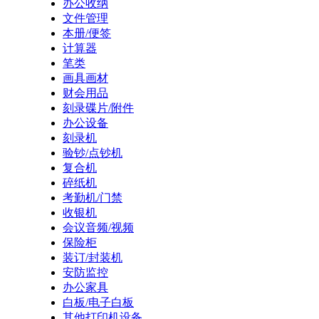
办公收纳
文件管理
本册/便签
计算器
笔类
画具画材
财会用品
刻录碟片/附件
办公设备
刻录机
验钞/点钞机
复合机
碎纸机
考勤机/门禁
收银机
会议音频/视频
保险柜
装订/封装机
安防监控
办公家具
白板/电子白板
其他打印机设备