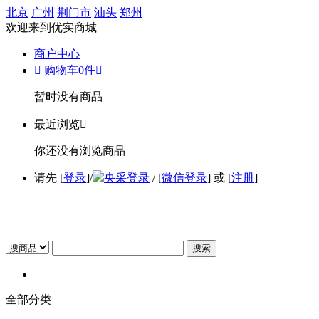
北京
广州
荆门市
汕头
郑州
欢迎来到优实商城
商户中心

购物车
0
件

暂时没有商品
最近浏览

你还没有浏览商品
请先 [
登录
]/
央采登录
/ [
微信登录
] 或 [
注册
]
搜索
全部分类