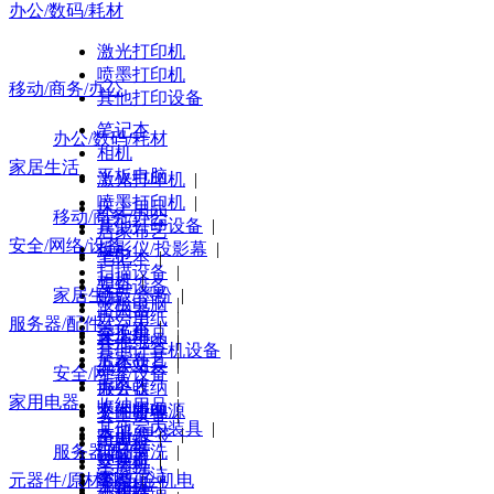
办公/数码/耗材
激光打印机
喷墨打印机
移动/商务/办公
其他打印设备
笔记本
办公/数码/耗材
相机
家居生活
平板电脑
激光打印机
|
喷墨打印机
|
床上用品
移动/商务/办公
其他打印设备
|
居家布艺
安全/网络/设备
投影仪/投影幕
|
毛巾
笔记本
|
扫描设备
|
相机
|
安全设备
家居生活
硒鼓/墨粉
|
平板电脑
|
路由器
办公用纸
|
服务器/配件
笔记本
|
交换机
床上用品
|
其他纸类
|
其他计算机设备
|
居家布艺
|
办公文具
工作站
|
安全/网络/设备
毛巾
|
办公收纳
服务器
|
家用电器
收纳用品
|
文件管理
不间断电源
|
安全设备
|
其他室内装具
|
本册/便签
|
路由器
|
电视机
服务器/配件
纸品清洗
|
计算器
|
交换机
|
空周机
家庭清洁
|
元器件/原材料/五金机电
笔类
|
光端机
|
冰箱/柜
工作站
|