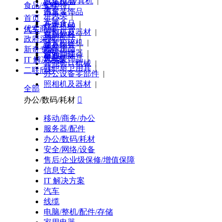
电话机/传真机
|
汽车用品
食品/生鲜/特产
架类
|
墨盒
|
汽车装饰品
屏风类
|
首页
光笔
|
方便食品
|
炊事机械
|
优实商城
汽车
照相机及器材
|
食品饮料
|
厨房配件
|
政府采购
芯片粉碎机
|
速冻肉类
|
厨具
|
汽车用品
|
新奇专区
条码扫描器
|
粮油调味
|
餐具
|
汽车装饰品
|
IT 解决方案
其他会计机械
|
其他厨卫用具
|
二联欣科
办公设备零部件
|
照相机及器材
|
全部
办公/数码/耗材

移动/商务/办公
服务器/配件
办公/数码/耗材
安全/网络/设备
售后/企业级保修/增值保障
信息安全
IT 解决方案
汽车
线缆
电脑/整机/配件/存储