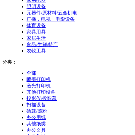
家用电器
照明设备
元器件/原材料/五金机电
广播，电视，电影设备
体育设备
家具用具
家居生活
食品/生鲜/特产
农牧工具
分类：
全部
喷墨打印机
激光打印机
其他打印设备
投影仪/投影幕
扫描设备
硒鼓/墨粉
办公用纸
其他纸类
办公文具