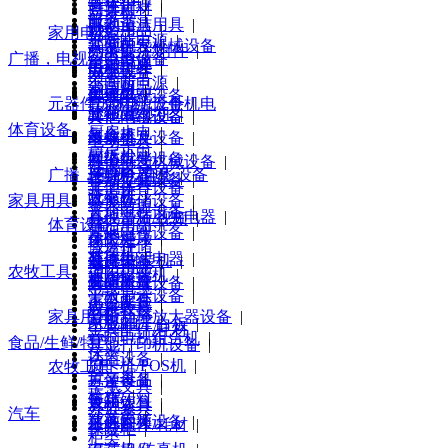
身体护理
|
画具画材
|
对讲机
|
服务器
|
其他清洁用具
电动工具
|
财会用品
|
家用电器
机柜
|
不间断电源
|
洗发护发
其他电气机械设备
|
刻录碟片/附件
|
防火墙
|
广播，电视，电影设备
稳定电源
|
口腔护理
手动工具
|
电视机
|
办公设备
|
网卡
|
不间断电源
|
清洁用品
|
空周机
|
刻录机
|
集线器
普通电视设备
|
元器件/原材料/五金机电
其他电源设备
|
冰箱/柜
|
验钞/点钞机
|
其他网络设备
其他电视设备
|
体育设备
厨房大电
|
复合机
|
终端接及设备
录像机
|
电动工具
|
厨房小电
|
碎纸机
|
网络存储设备
|
其他电气机械设备
|
健康设备
广播，电视，电影设备
环境电器
|
考勤机/门禁
|
移动存储设备
|
手动工具
|
其他体育设备
洗衣机
|
收银机
|
家具用具
其他存储设备
|
个人防护
|
普通电视设备
|
其他清洁卫生电器
|
会议音频/视频
|
体育设备
清洁用品
|
其他电视设备
|
个护健康
床类
|
保险柜
|
搬运存储
|
录像机
|
其他生活电器
台，桌
|
装订/封装机
|
健康设备
|
消防用品
|
农牧工具
通用摄像机
|
视听影音
椅/凳
|
安防监控
|
其他体育设备
|
电线电缆
|
平板显示设备
|
家电配件
|
办公家具
|
应急救授
农机农具
|
家具用具
音频功率放大器设备
|
家电配件
|
白板/电子白板
|
工具配件/耗材
音响电视组合机
|
食品/生鲜/特产
其他打印机设备
|
床类
|
话筒设备
|
刷卡机/POS机
|
农牧工具
台，桌
|
扩音设备
方便食品
|
学生文具
|
椅/凳
|
音箱
食品饮料
|
农机农具
|
办公家具
|
汽车
沙发类
|
其他音频设备
速冻肉类
|
工具配件/耗材
|
保险柜
|
柜类
|