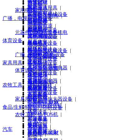
身体护理
|
画具画材
|
对讲机
|
服务器
|
其他清洁用具
电动工具
|
财会用品
|
家用电器
机柜
|
不间断电源
|
洗发护发
其他电气机械设备
|
刻录碟片/附件
|
防火墙
|
广播，电视，电影设备
稳定电源
|
口腔护理
手动工具
|
电视机
|
办公设备
|
网卡
|
不间断电源
|
清洁用品
|
空周机
|
刻录机
|
集线器
普通电视设备
|
元器件/原材料/五金机电
其他电源设备
|
冰箱/柜
|
验钞/点钞机
|
其他网络设备
其他电视设备
|
体育设备
厨房大电
|
复合机
|
终端接及设备
录像机
|
电动工具
|
厨房小电
|
碎纸机
|
网络存储设备
|
其他电气机械设备
|
健康设备
广播，电视，电影设备
环境电器
|
考勤机/门禁
|
移动存储设备
|
手动工具
|
其他体育设备
洗衣机
|
收银机
|
家具用具
其他存储设备
|
个人防护
|
普通电视设备
|
其他清洁卫生电器
|
会议音频/视频
|
体育设备
清洁用品
|
其他电视设备
|
个护健康
床类
|
保险柜
|
搬运存储
|
录像机
|
其他生活电器
台，桌
|
装订/封装机
|
健康设备
|
消防用品
|
农牧工具
通用摄像机
|
视听影音
椅/凳
|
安防监控
|
其他体育设备
|
电线电缆
|
平板显示设备
|
家电配件
|
办公家具
|
应急救授
农机农具
|
家具用具
音频功率放大器设备
|
家电配件
|
白板/电子白板
|
工具配件/耗材
音响电视组合机
|
食品/生鲜/特产
其他打印机设备
|
床类
|
话筒设备
|
刷卡机/POS机
|
农牧工具
台，桌
|
扩音设备
方便食品
|
学生文具
|
椅/凳
|
音箱
食品饮料
|
农机农具
|
办公家具
|
汽车
沙发类
|
其他音频设备
速冻肉类
|
工具配件/耗材
|
保险柜
|
柜类
|