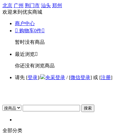
北京
广州
荆门市
汕头
郑州
欢迎来到优实商城
商户中心

购物车
0
件

暂时没有商品
最近浏览

你还没有浏览商品
请先 [
登录
]/
央采登录
/ [
微信登录
] 或 [
注册
]
搜索
全部分类