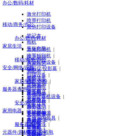
办公/数码/耗材
激光打印机
喷墨打印机
移动/商务/办公
其他打印设备
笔记本
办公/数码/耗材
相机
家居生活
平板电脑
激光打印机
|
喷墨打印机
|
床上用品
移动/商务/办公
其他打印设备
|
居家布艺
安全/网络/设备
投影仪/投影幕
|
毛巾
笔记本
|
扫描设备
|
相机
|
安全设备
家居生活
硒鼓/墨粉
|
平板电脑
|
路由器
办公用纸
|
服务器/配件
笔记本
|
交换机
床上用品
|
其他纸类
|
其他计算机设备
|
居家布艺
|
办公文具
工作站
|
安全/网络/设备
毛巾
|
办公收纳
服务器
|
家用电器
收纳用品
|
文件管理
不间断电源
|
安全设备
|
其他室内装具
|
本册/便签
|
路由器
|
电视机
服务器/配件
纸品清洗
|
计算器
|
交换机
|
空周机
家庭清洁
|
元器件/原材料/五金机电
笔类
|
光端机
|
冰箱/柜
工作站
|