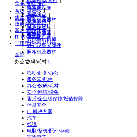
电话机/传真机
|
汽车用品
食品/生鲜/特产
架类
|
墨盒
|
汽车装饰品
屏风类
|
首页
光笔
|
方便食品
|
炊事机械
|
优实商城
汽车
照相机及器材
|
食品饮料
|
厨房配件
|
政府采购
芯片粉碎机
|
速冻肉类
|
厨具
|
汽车用品
|
新奇专区
条码扫描器
|
粮油调味
|
餐具
|
汽车装饰品
|
IT 解决方案
其他会计机械
|
其他厨卫用具
|
二联欣科
办公设备零部件
|
照相机及器材
|
全部
办公/数码/耗材

移动/商务/办公
服务器/配件
办公/数码/耗材
安全/网络/设备
售后/企业级保修/增值保障
信息安全
IT 解决方案
汽车
线缆
电脑/整机/配件/存储