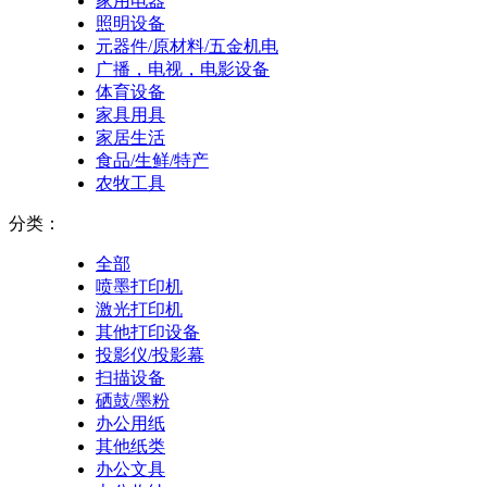
家用电器
照明设备
元器件/原材料/五金机电
广播，电视，电影设备
体育设备
家具用具
家居生活
食品/生鲜/特产
农牧工具
分类：
全部
喷墨打印机
激光打印机
其他打印设备
投影仪/投影幕
扫描设备
硒鼓/墨粉
办公用纸
其他纸类
办公文具