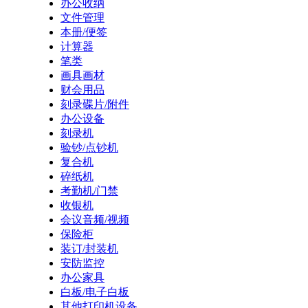
办公收纳
文件管理
本册/便签
计算器
笔类
画具画材
财会用品
刻录碟片/附件
办公设备
刻录机
验钞/点钞机
复合机
碎纸机
考勤机/门禁
收银机
会议音频/视频
保险柜
装订/封装机
安防监控
办公家具
白板/电子白板
其他打印机设备