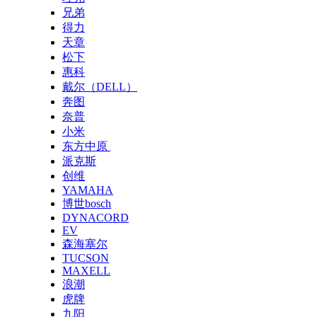
兄弟
得力
天章
松下
惠科
戴尔（DELL）
奔图
奈普
小米
东方中原
派克斯
创维
YAMAHA
博世bosch
DYNACORD
EV
森海塞尔
TUCSON
MAXELL
浪潮
虎牌
九阳