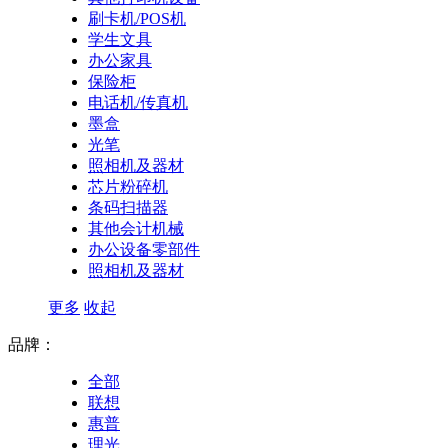
刷卡机/POS机
学生文具
办公家具
保险柜
电话机/传真机
墨盒
光笔
照相机及器材
芯片粉碎机
条码扫描器
其他会计机械
办公设备零部件
照相机及器材
更多
收起
品牌：
全部
联想
惠普
理光