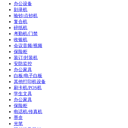
办公设备
刻录机
验钞/点钞机
复合机
碎纸机
考勤机/门禁
收银机
会议音频/视频
保险柜
装订/封装机
安防监控
办公家具
白板/电子白板
其他打印机设备
刷卡机/POS机
学生文具
办公家具
保险柜
电话机/传真机
墨盒
光笔