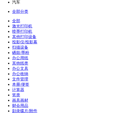
汽车
全部分类
全部
激光打印机
喷墨打印机
其他打印设备
投影仪/投影幕
扫描设备
硒鼓/墨粉
办公用纸
其他纸类
办公文具
办公收纳
文件管理
本册/便签
计算器
笔类
画具画材
财会用品
刻录碟片/附件