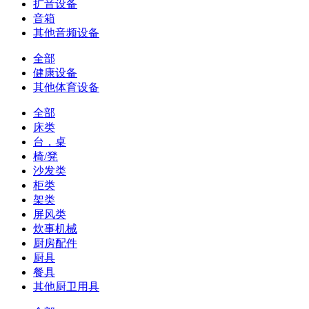
扩音设备
音箱
其他音频设备
全部
健康设备
其他体育设备
全部
床类
台，桌
椅/凳
沙发类
柜类
架类
屏风类
炊事机械
厨房配件
厨具
餐具
其他厨卫用具