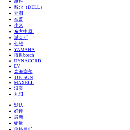
惠科
戴尔（DELL）
奔图
奈普
小米
东方中原
派克斯
创维
YAMAHA
博世bosch
DYNACORD
EV
森海塞尔
TUCSON
MAXELL
浪潮
九阳
默认
好评
最新
销量
价格最低