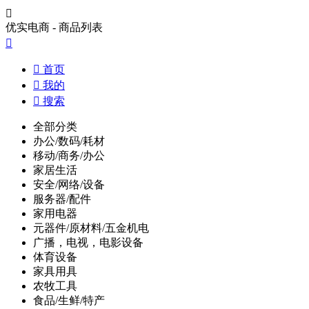

优实电商 - 商品列表


首页

我的

搜索
全部分类
办公/数码/耗材
移动/商务/办公
家居生活
安全/网络/设备
服务器/配件
家用电器
元器件/原材料/五金机电
广播，电视，电影设备
体育设备
家具用具
农牧工具
食品/生鲜/特产